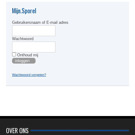
optie
kan
Mijn.Sporel
gekoze
worden
Gebruikersnaam of E-mail adres
op
de
produc
Wachtwoord
Onthoud mij
Wachtwoord vergeten?
OVER ONS