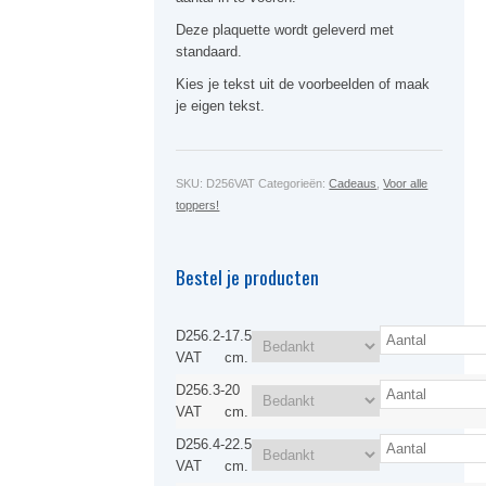
Deze plaquette wordt geleverd met
standaard.
Kies je tekst uit de voorbeelden of maak
je eigen tekst.
SKU:
D256VAT
Categorieën:
Cadeaus
,
Voor alle
toppers!
Bestel je producten
D256.2-
17.5
VAT
cm.
D256.3-
20
VAT
cm.
D256.4-
22.5
VAT
cm.