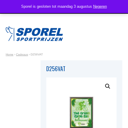
Sporel is gesloten tot maandag 3 augustus
Negeren
Home
›
Cadeaus
›
D256VAT
D256VAT