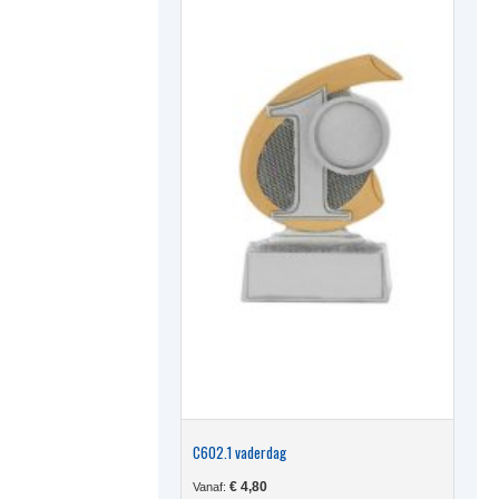
optie
kan
gekoze
worden
op
de
produc
C602.1 vaderdag
€
4,80
Vanaf: