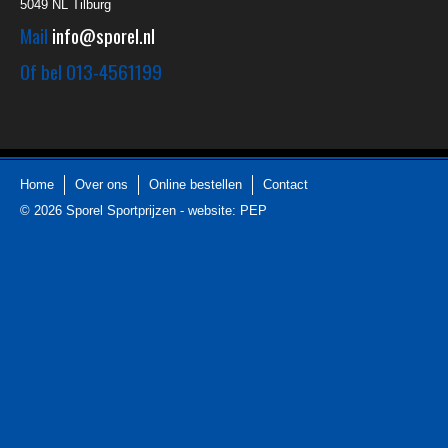
5049 NL
Tilburg
Mail
info@sporel.nl
Of bel
013-4561199
Home
Over ons
Online bestellen
Contact
© 2026
Sporel Sportprijzen
-
website: PEP