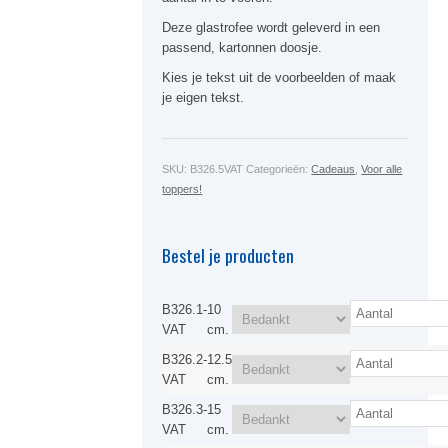
Deze glastrofee wordt geleverd in een
passend, kartonnen doosje.
Kies je tekst uit de voorbeelden of maak
je eigen tekst.
SKU:
B326.5VAT
Categorieën:
Cadeaus
,
Voor alle
toppers!
Bestel je producten
B326.1-
10
VAT
cm.
B326.2-
12.5
VAT
cm.
B326.3-
15
VAT
cm.