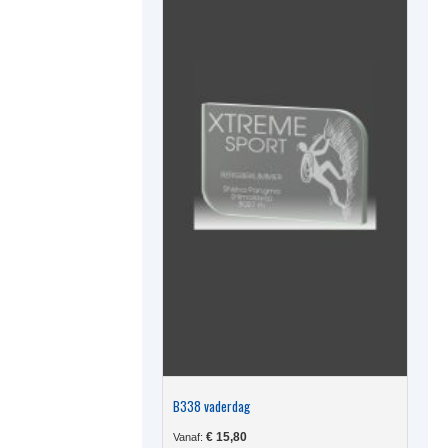
op
de
produc
B338 vaderdag
€
15,80
Vanaf: