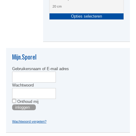
20 cm
Dit
Opties selecteren
produc
heeft
meerde
variati
Deze
optie
kan
Mijn.Sporel
gekoze
worden
Gebruikersnaam of E-mail adres
op
de
produc
Wachtwoord
Onthoud mij
Wachtwoord vergeten?