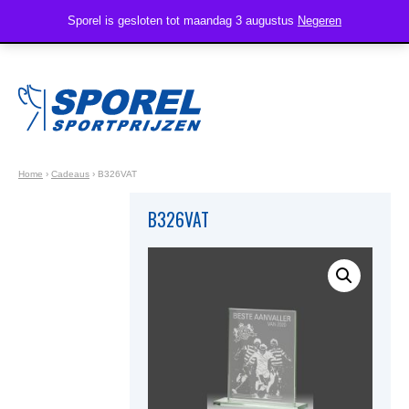
Sporel is gesloten tot maandag 3 augustus
Negeren
Home
›
Cadeaus
›
B326VAT
B326VAT