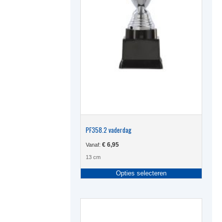
PF358.2 vaderdag
€
6,95
Vanaf:
13 cm
Dit
Opties selecteren
produc
heeft
meerde
variati
Deze