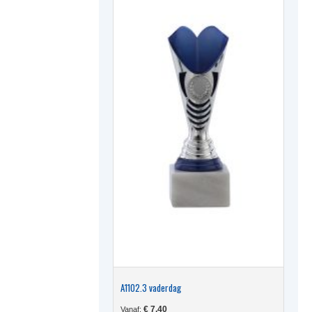
optie
kan
gekoze
worden
op
de
produc
A1102.3 vaderdag
€
7,40
Vanaf: