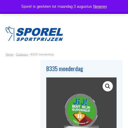
Sporel is gesloten tot maandag 3 augustus
Negeren
Home
›
Cadeaus
›
B335 moederdag
B335 moederdag