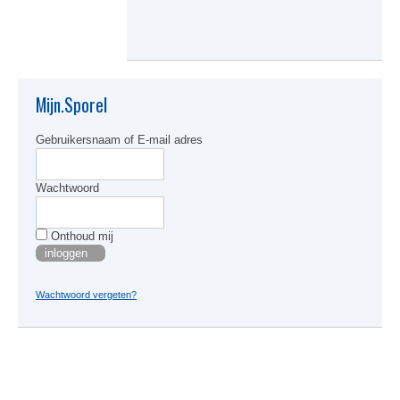
heeft
meerde
variati
Deze
optie
kan
Mijn.Sporel
gekoze
worden
Gebruikersnaam of E-mail adres
op
de
produc
Wachtwoord
Onthoud mij
Wachtwoord vergeten?