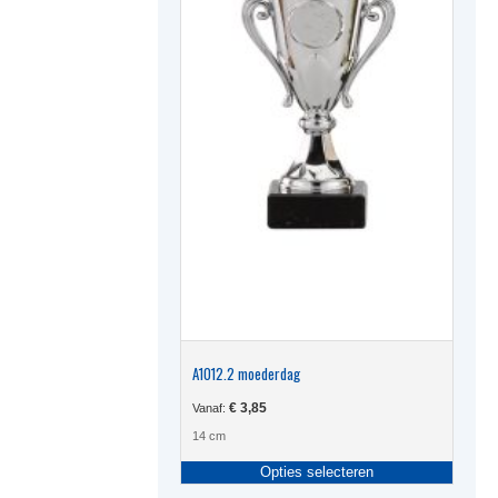
A1012.2 moederdag
€
3,85
Vanaf:
14 cm
Dit
Opties selecteren
produc