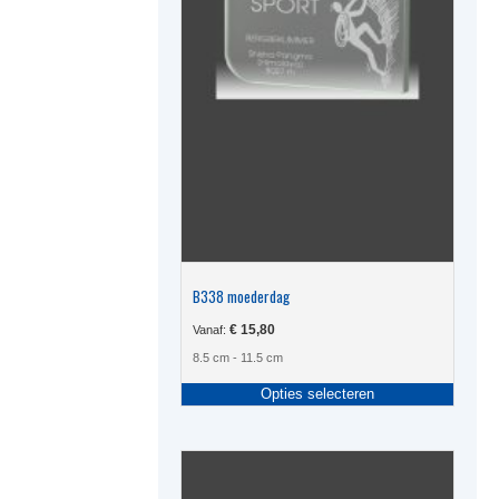
B338 moederdag
€
15,80
Vanaf:
8.5 cm - 11.5 cm
Dit
Opties selecteren
produc
heeft
meerde
variati
Deze