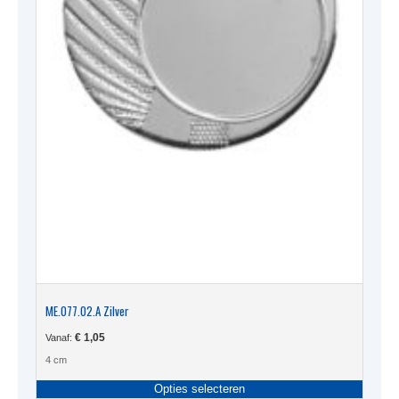
ME.077.02.A Zilver
€
1,05
Vanaf:
4 cm
Dit
Opties selecteren
produc