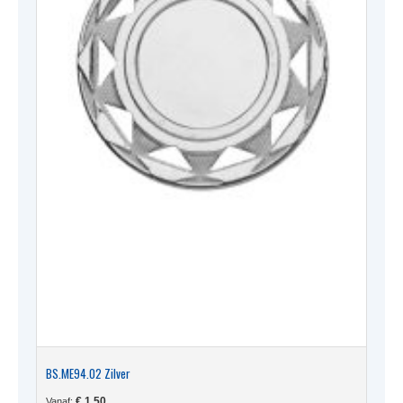
BS.ME94.02 Zilver
€
1,50
Vanaf: