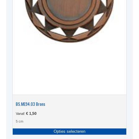
BS.ME94.03 Brons
€
1,50
Vanaf:
5 cm
Dit
Opties selecteren
produc