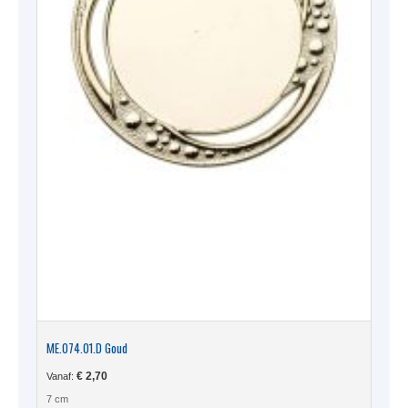
ME.074.01.D Goud
€
2,70
Vanaf:
7 cm