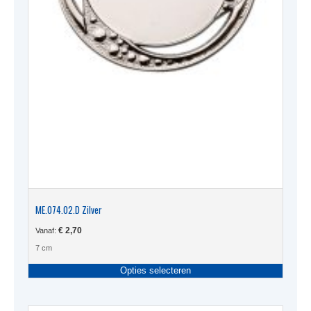
ME.074.02.D Zilver
€
2,70
Vanaf:
7 cm
Dit
Opties selecteren
produc
heeft
meerde