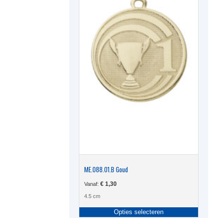
worden
op
de
produc
ME.088.01.B Goud
€
1,30
Vanaf:
4.5 cm
Dit
Opties selecteren
produc