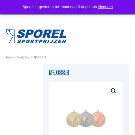
Sporel is gesloten tot maandag 3 augustus
Negeren
Home
›
Medailles
›
ME.088.B
ME.088.B