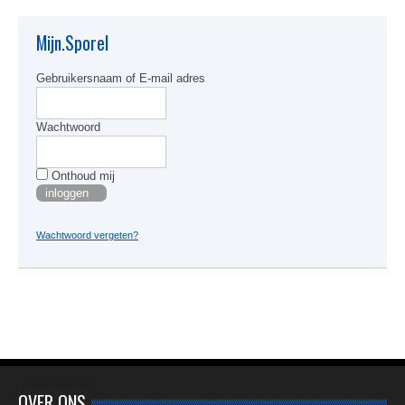
optie
kan
Mijn.Sporel
gekoze
worden
Gebruikersnaam of E-mail adres
op
de
produc
Wachtwoord
Onthoud mij
Wachtwoord vergeten?
OVER ONS