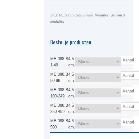
SKU:
ME.088.B
Categorieën:
Medailles
,
Set van 3
medailles
Bestel je producten
ME.088.B
4.5
1-49
cm.
ME.088.B
4.5
50-99
cm.
ME.088.B
4.5
100-249
cm.
ME.088.B
4.5
250-499
cm.
ME.088.B
4.5
500+
cm.