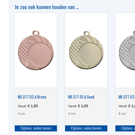
Je zou ook kunnen houden van …
ME.077.03.A Brons
ME.077.01.A Goud
ME.077.02.
€
1,05
€
1,05
€
1,
Vanaf:
Vanaf:
Vanaf:
4 cm
4 cm
4 cm
Dit
Dit
Opties selecteren
Opties selecteren
Opties 
product
product