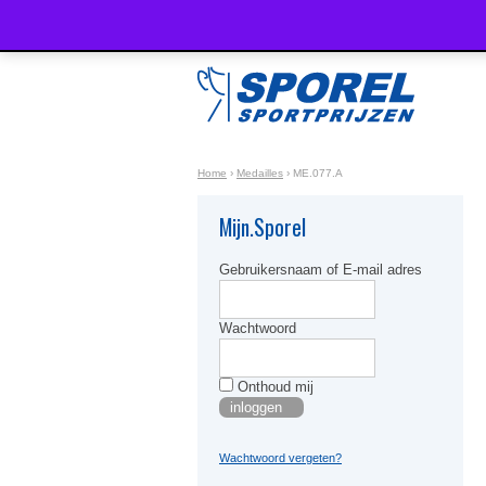
Home
›
Medailles
›
ME.077.A
Mijn.Sporel
Gebruikersnaam of E-mail adres
Wachtwoord
Onthoud mij
Wachtwoord vergeten?