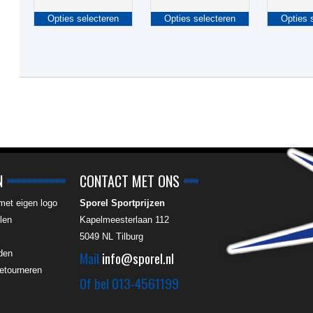
Dit
Dit
Opties selecteren
Opties selecteren
Opties 
product
product
heeft
heeft
meerdere
meerdere
variaties.
variaties.
Deze
Deze
optie
optie
kan
kan
gekozen
gekozen
worden
worden
op
op
de
de
N
CONTACT MET ONS
productpagina
productpagina
 met eigen logo
Sporel Sportprijzen
len
Kapelmeesterlaan 112
5049 NL
Tilburg
den
Mail
info@sporel.nl
etourneren
Of bel
013-4561199