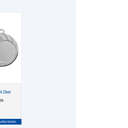
A Zilver
05
Dit
selecteren
product