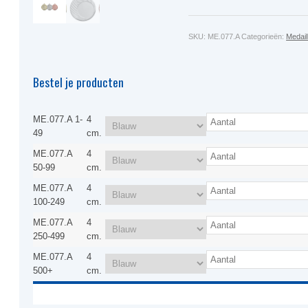
SKU:
ME.077.A
Categorieën:
Medail
Bestel je producten
ME.077.A 1-
4
49
cm.
ME.077.A
4
50-99
cm.
ME.077.A
4
100-249
cm.
ME.077.A
4
250-499
cm.
ME.077.A
4
500+
cm.