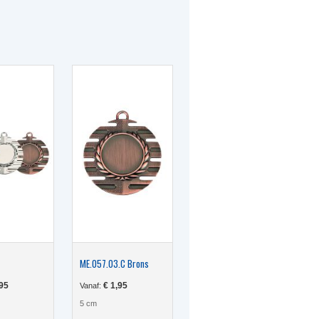
heeft
meerdere
variaties.
Deze
optie
kan
gekozen
worden
op
de
productpagina
ME.057.03.C Brons
95
€
1,95
Vanaf:
5 cm