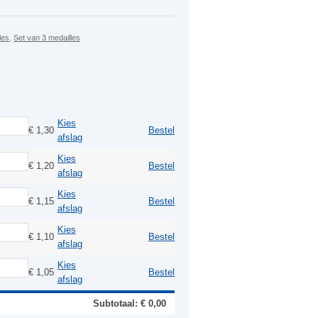
les
,
Set van 3 medailles
Kies
€
1,30
Bestel
afslag
Kies
€
1,20
Bestel
afslag
Kies
€
1,15
Bestel
afslag
Kies
€
1,10
Bestel
afslag
Kies
€
1,05
Bestel
afslag
Subtotaal: €
0,00