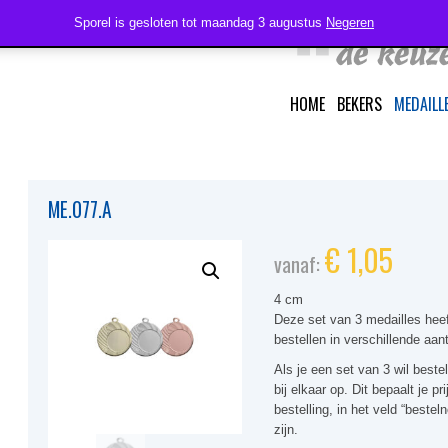
Sporel is gesloten tot maandag 3 augustus
Negeren
HOME
BEKERS
MEDAILL
ME.077.A
€
1,05
vanaf:
4 cm
Deze set van 3 medailles hee
bestellen in verschillende aant
Als je een set van 3 wil bestel
bij elkaar op. Dit bepaalt je p
bestelling, in het veld “bestel
zijn.