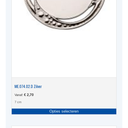
ME.074.02.D Zilver
€
2,70
Vanaf:
7 cm
Dit
Opties selecteren
produc
heeft
meerde