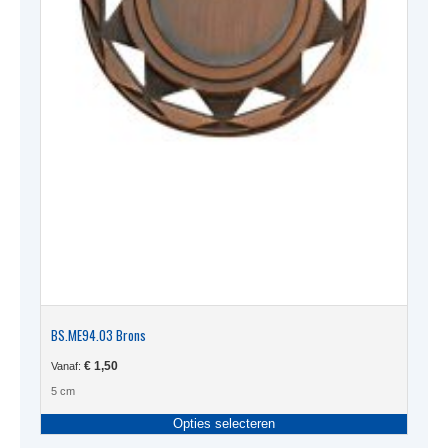
BS.ME94.03 Brons
€
1,50
Vanaf:
5 cm
Dit
Opties selecteren
produc