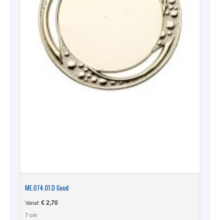
ME.074.01.D Goud
€
2,70
Vanaf:
7 cm