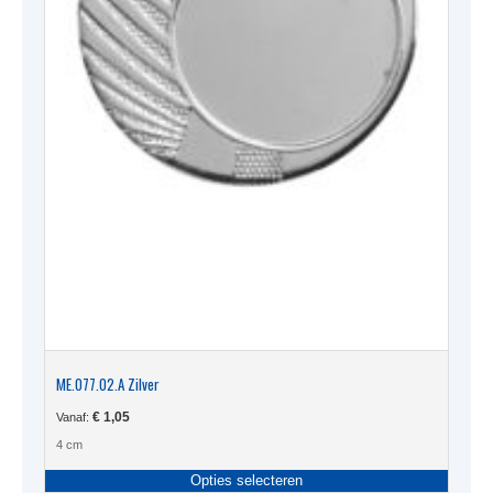
ME.077.02.A Zilver
€
1,05
Vanaf:
4 cm
Dit
Opties selecteren
produc