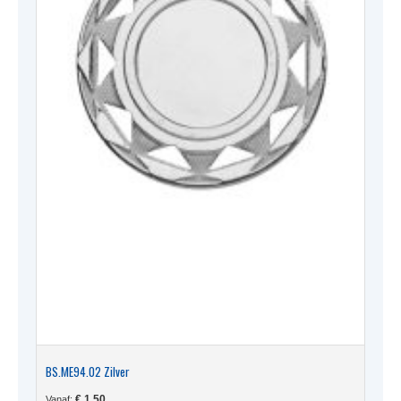
BS.ME94.02 Zilver
€
1,50
Vanaf: