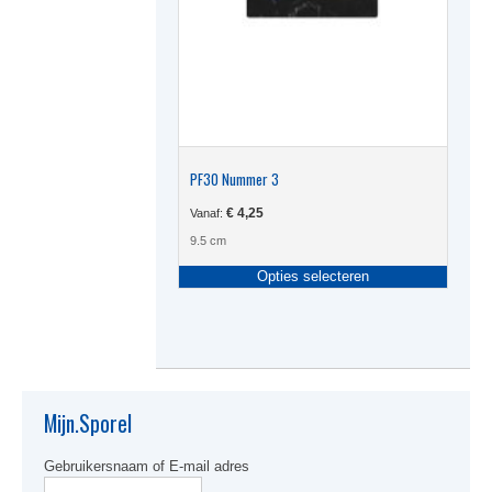
PF30 Nummer 3
€
4,25
Vanaf:
9.5 cm
Dit
Opties selecteren
produc
heeft
meerde
variati
Deze
optie
kan
Mijn.Sporel
gekoze
worden
Gebruikersnaam of E-mail adres
op