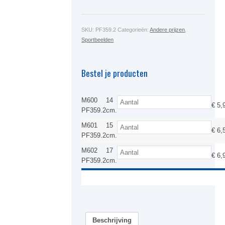
SKU:
PF359.2
Categorieën:
Andere prijzen
,
Sportbeelden
Bestel je producten
M600
14
€
5,
PF359.2
cm.
M601
15
€
6,
PF359.2
cm.
M602
17
€
6,
PF359.2
cm.
Beschrijving