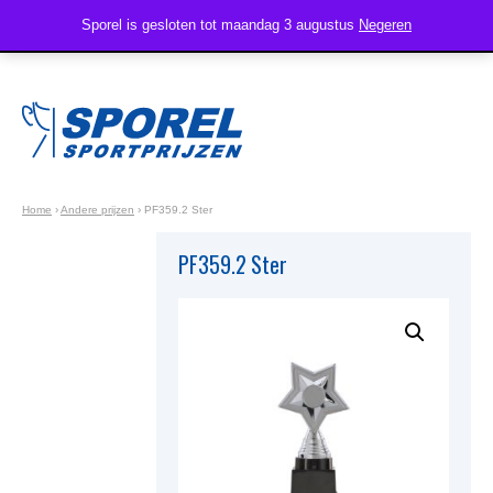
Sporel is gesloten tot maandag 3 augustus
Negeren
Home
›
Andere prijzen
›
PF359.2 Ster
PF359.2 Ster