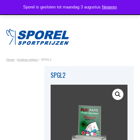
Sporel is gesloten tot maandag 3 augustus
Negeren
Home
›
Andere prijzen
›
SPGL2
SPGL2