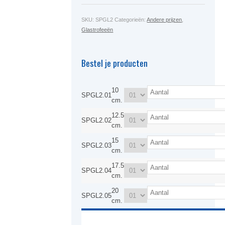
SKU:
SPGL2
Categorieën:
Andere prijzen
,
Glastrofeeën
Bestel je producten
10
SPGL2.01
cm.
12.5
SPGL2.02
cm.
15
SPGL2.03
cm.
17.5
SPGL2.04
cm.
20
SPGL2.05
cm.