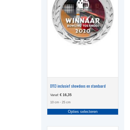
D113 inclusief showdoos en standaard
€
16,35
Vanaf:
10 cm - 25 cm
Dit
Opties selecteren
produc
heeft
meerde