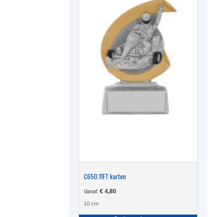
worden
op
de
produc
C650.11FT karten
€
4,80
Vanaf:
10 cm
Dit