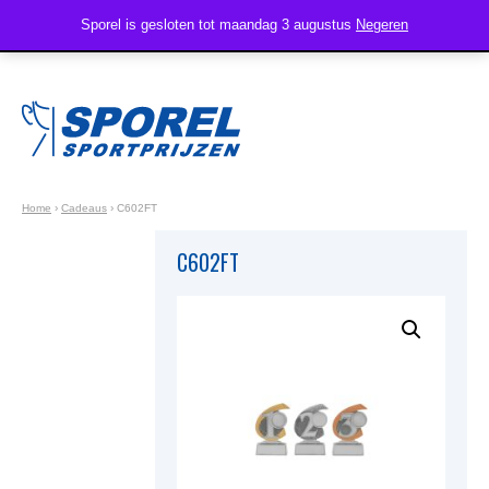
Sporel is gesloten tot maandag 3 augustus
Negeren
Home
›
Cadeaus
›
C602FT
C602FT