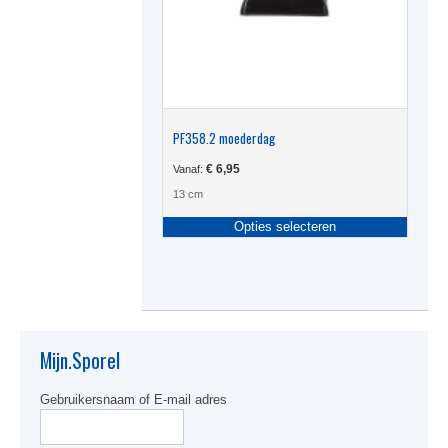
PF358.2 moederdag
€
6,95
Vanaf:
13 cm
Dit
Opties selecteren
produc
heeft
meerde
variati
Deze
optie
kan
Mijn.Sporel
gekoze
worden
Gebruikersnaam of E-mail adres
op
de