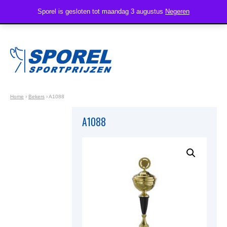
Sporel is gesloten tot maandag 3 augustus
Negeren
Home
›
Bekers
›
A1088
A1088