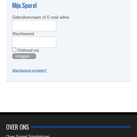
kan
Mijn.Sporel
gekoze
worden
Gebruikersnaam of E-mail adres
op
de
produc
Wachtwoord
Onthoud mij
Wachtwoord vergeten?
OVER ONS
Over Sporel Sportprijzen