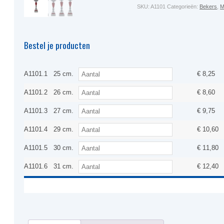
SKU:
A1101
Categorieën:
Bekers
,
M
Bestel je producten
A1101.1
25 cm.
€
8,25
A1101.2
26 cm.
€
8,60
A1101.3
27 cm.
€
9,75
A1101.4
29 cm.
€
10,60
A1101.5
30 cm.
€
11,80
A1101.6
31 cm.
€
12,40