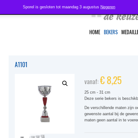
Sporel is gesloten tot maandag 3 augustus
Negeren
HOME
BEKERS
MEDAILL
A1101
€
8,25
vanaf:
25 cm - 31 cm
Deze serie bekers is beschikb
De verschillende maten zijn oo
gewenste aantal bij de gewens
maten geen aantal in te voere