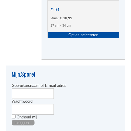
A1074
€
10,95
Vanaf:
27 cm - 34 cm
Dit
Opties selecteren
produc
heeft
meerde
variati
Deze
optie
kan
Mijn.Sporel
gekoze
worden
Gebruikersnaam of E-mail adres
op
de
produc
Wachtwoord
Onthoud mij