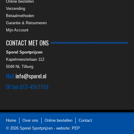
Online bestellen
Verzending
Betaalmethoden
Garantie & Retourneren
Mijn Account
CONTACT MET ONS
Sporel Sportprijzen
Kapelmeesterlaan 112
5049 NL
Tilburg
Mail
info@sporel.nl
Of bel
013-4561199
Home
Over ons
Online bestellen
Contact
© 2026
Sporel Sportprijzen
-
website: PEP