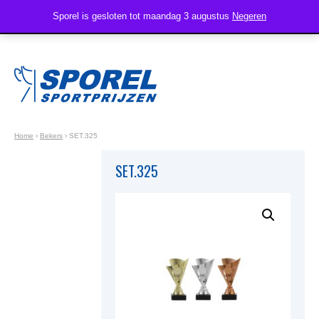
Sporel is gesloten tot maandag 3 augustus
Negeren
Home
›
Bekers
›
SET.325
SET.325