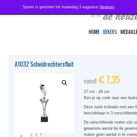
Sporel is gesloten tot maandag 3 augustus
Negeren
HOME
BEKERS
MEDAILL
A1032 Scheidrechtersfluit
€
7,35
vanaf:
27 cm - 29 cm
Ben je op zoek naar een leuke
Deze serie trofeeën met een fi
beschikbaar in 3 verschillend
De verschillende maten zijn oo
gewenste aantal bij de gewens
maten geen aantal in te voere