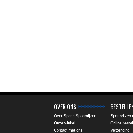
OVER ONS
BESTELLE
Over Sporel Sportprijzen
Sportprijzen
Onze winkel
Online bestel
Contact met ons
Verzending