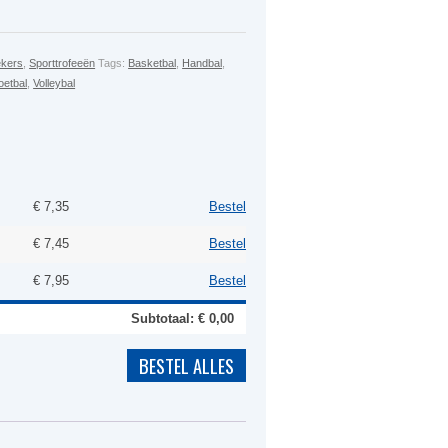
kers
,
Sporttrofeeën
Tags:
Basketbal
,
Handbal
,
oetbal
,
Volleybal
€
7,35
Bestel
€
7,45
Bestel
€
7,95
Bestel
Subtotaal: €
0,00