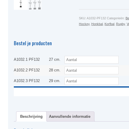
SKU:
A1032-PF132
Categorieën:
Be
Hockey
,
Honkbal
,
Korfbal
,
Rugby
,
V
Bestel je producten
A1032.1 PF132
27 cm.
A1032.2 PF132
28 cm.
A1032.3 PF132
29 cm.
Beschrijving
Aanvullende informatie