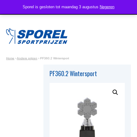
Sporel is gesloten tot maandag 3 augustus
Negeren
Home
›
Andere prijzen
›
PF360.2 Wintersport
PF360.2 Wintersport