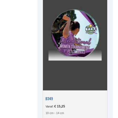
B349
€
15,25
Vanaf:
10 cm - 14 cm
Dit