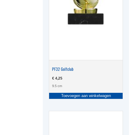
PF32 Golfclub
€
4,25
9.5 cm
Toevoegen aan winkelwagen