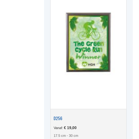
D256
€
19,00
Vanaf:
17.5 cm - 30 cm