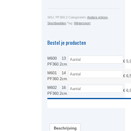
SKU:
PF360.2
Categorieën:
Andere prijzen
,
Sportbeelden
Tag:
Wintersport
Bestel je producten
M600
13
€
5,
PF360.2
cm.
M601
14
€
6,
PF360.2
cm.
M602
16
€
6,
PF360.2
cm.
Beschrijving