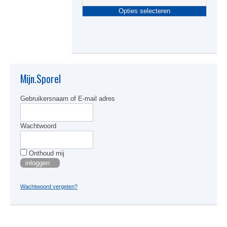
Dit
Opties selecteren
produc
heeft
meerde
variati
Deze
optie
kan
Mijn.Sporel
gekoze
worden
Gebruikersnaam of E-mail adres
op
de
produc
Wachtwoord
Onthoud mij
Wachtwoord vergeten?