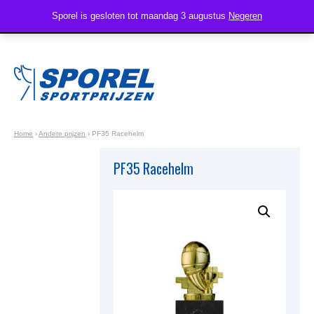
Sporel is gesloten tot maandag 3 augustus
Negeren
Home
›
Andere prijzen
›
PF35 Racehelm
PF35 Racehelm