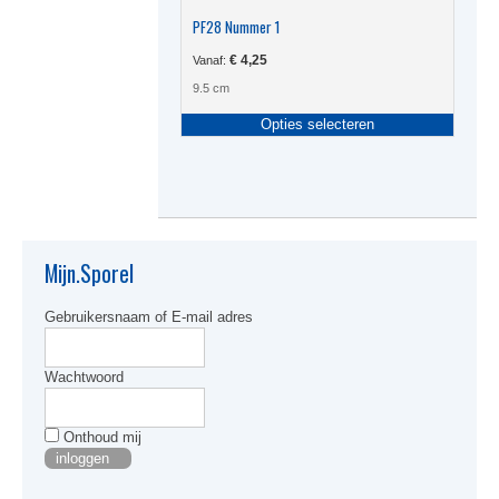
PF28 Nummer 1
€
4,25
Vanaf:
9.5 cm
Dit
Opties selecteren
produc
heeft
meerde
variati
Deze
optie
kan
Mijn.Sporel
gekoze
worden
Gebruikersnaam of E-mail adres
op
de
produc
Wachtwoord
Onthoud mij