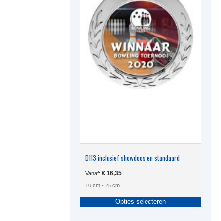
D113 inclusief showdoos en standaard
€
16,35
Vanaf:
10 cm - 25 cm
Dit
Opties selecteren
produc
heeft