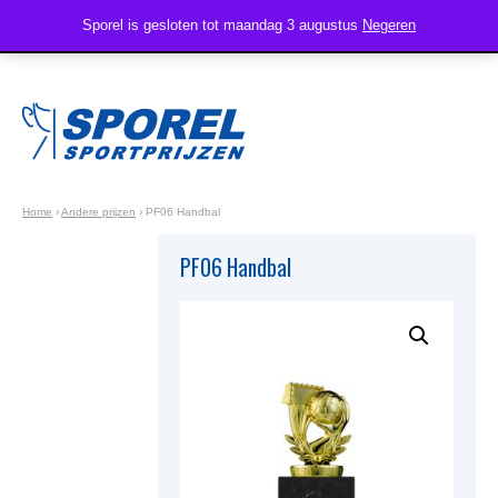
Sporel is gesloten tot maandag 3 augustus
Negeren
Home
›
Andere prijzen
›
PF06 Handbal
PF06 Handbal