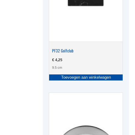
PF32 Golfclub
€
4,25
9.5 cm
Toevoegen aan winkelwagen