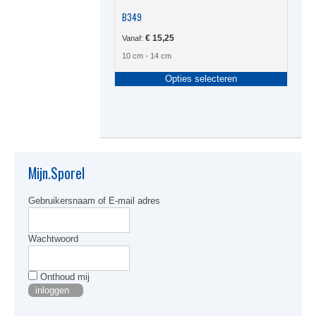
B349
€
15,25
Vanaf:
10 cm - 14 cm
Dit
Opties selecteren
produc
heeft
meerde
variati
Deze
optie
kan
Mijn.Sporel
gekoze
worden
Gebruikersnaam of E-mail adres
op
de
produc
Wachtwoord
Onthoud mij