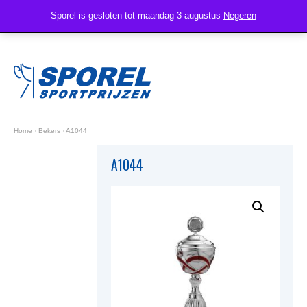
Sporel is gesloten tot maandag 3 augustus
Negeren
Home
›
Bekers
›
A1044
A1044