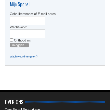
kan
Mijn.Sporel
gekoze
worden
Gebruikersnaam of E-mail adres
op
de
produc
Wachtwoord
Onthoud mij
Wachtwoord vergeten?
OVER ONS
Over Sporel Sportprijzen