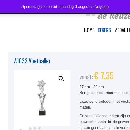
Sporel is gesloten tot maandag 3 augustus
Negeren
HOME
BEKERS
MEDAILL
A1032 Voetballer
€
7,35
vanaf:
27 cm - 29 cm
Ben je op zoek naar een
leuk
Deze
serie trofeeën
met voetb
maten.
De verschillende maten zijn oo
gewenste aantal bij de gewens
maten geen aantal in te voere