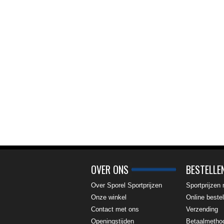
OVER ONS
BESTELLE
Over Sporel Sportprijzen
Sportprijzen
Onze winkel
Online bestel
Contact met ons
Verzending
Openingstijden
Betaalmetho