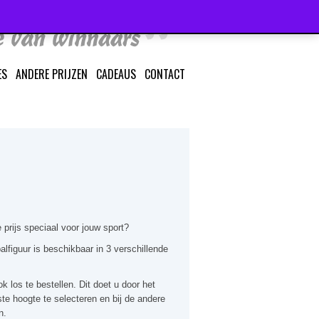
ES
ANDERE PRIJZEN
CADEAUS
CONTACT
e
prijs speciaal voor jouw sport
?
al
figuur
is beschikbaar in 3 verschillende
k los te bestellen. Dit doet u door het
te hoogte te selecteren en bij de andere
n.