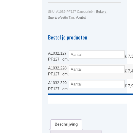
SKU:
A1032-PF127
Categorieën:
Bekers
,
Sporttrofeeën
Tag:
Voetbal
Bestel je producten
A1032.1
27
€
7,
PF127
cm.
A1032.2
28
€
7,
PF127
cm.
A1032.3
29
€
7,
PF127
cm.
Beschrijving