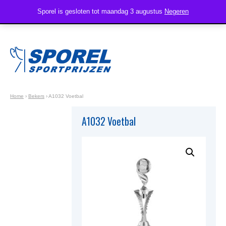
Sporel is gesloten tot maandag 3 augustus
Negeren
Home
›
Bekers
›
A1032 Voetbal
A1032 Voetbal