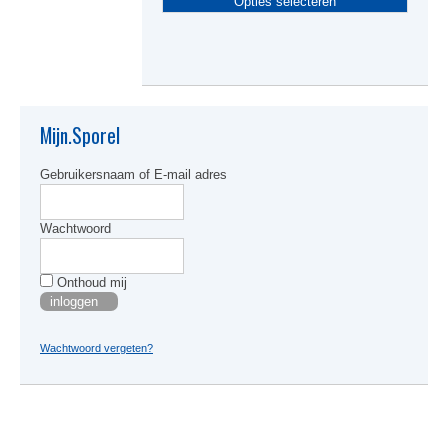
Opties selecteren
produc
heeft
meerde
variati
Deze
optie
kan
Mijn.Sporel
gekoze
worden
Gebruikersnaam of E-mail adres
op
de
produc
Wachtwoord
Onthoud mij
Wachtwoord vergeten?