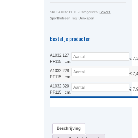
SKU:
A1032-PF115
Categorieën:
Bekers
,
Sporttrofeeën
Tag:
Denksport
Bestel je producten
A1032.1
27
€
7,
PF115
cm.
A1032.2
28
€
7,
PF115
cm.
A1032.3
29
€
7,
PF115
cm.
Beschrijving