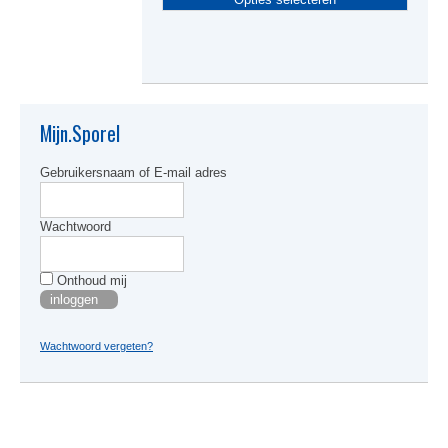
produc
heeft
meerde
variati
Deze
optie
kan
Mijn.Sporel
gekoze
worden
Gebruikersnaam of E-mail adres
op
de
produc
Wachtwoord
Onthoud mij
Wachtwoord vergeten?