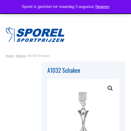
Sporel is gesloten tot maandag 3 augustus
Negeren
Home
›
Bekers
›
A1032 Schaken
A1032 Schaken