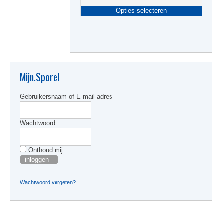
Dit
Opties selecteren
produc
heeft
meerde
variati
Deze
optie
kan
Mijn.Sporel
gekoze
worden
Gebruikersnaam of E-mail adres
op
de
produc
Wachtwoord
Onthoud mij
Wachtwoord vergeten?