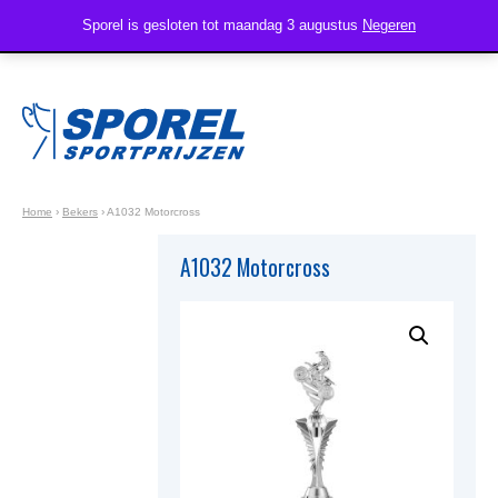
Sporel is gesloten tot maandag 3 augustus
Negeren
Home
›
Bekers
›
A1032 Motorcross
A1032 Motorcross