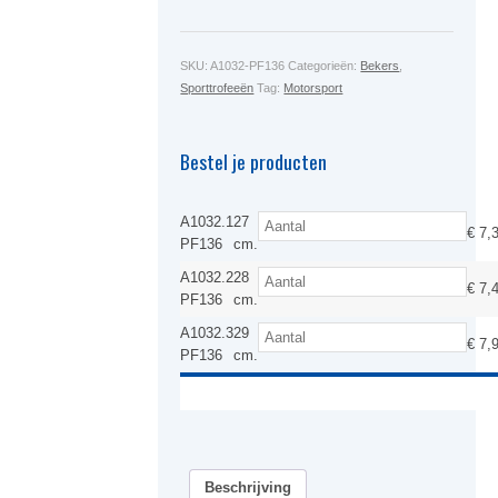
SKU:
A1032-PF136
Categorieën:
Bekers
,
Sporttrofeeën
Tag:
Motorsport
Bestel je producten
A1032.1
27
€
7,
PF136
cm.
A1032.2
28
€
7,
PF136
cm.
A1032.3
29
€
7,
PF136
cm.
Beschrijving