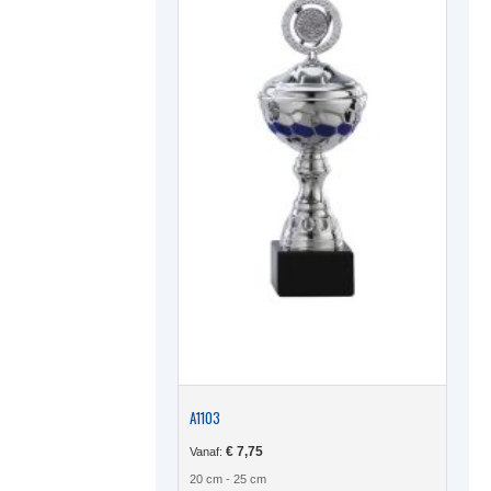
gekoze
worden
op
de
produc
A1103
€
7,75
Vanaf:
20 cm - 25 cm