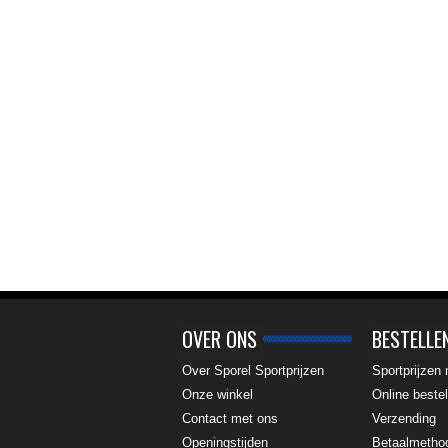
OVER ONS
BESTELLE
Over Sporel Sportprijzen
Sportprijzen
Onze winkel
Online bestel
Contact met ons
Verzending
Openingstijden
Betaalmetho