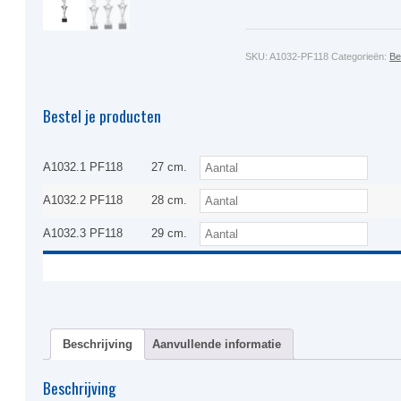
SKU:
A1032-PF118
Categorieën:
Be
Bestel je producten
A1032.1 PF118
27 cm.
A1032.2 PF118
28 cm.
A1032.3 PF118
29 cm.
Beschrijving
Aanvullende informatie
Beschrijving