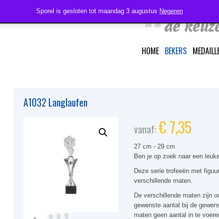
Sporel is gesloten tot maandag 3 augustus
Negeren
HOME
BEKERS
MEDAILL
A1032 Langlaufen
€
7,35
vanaf:
27 cm - 29 cm
Ben je op zoek naar een leuke
Deze serie trofeeën met figuur
verschillende maten.
De verschillende maten zijn oo
gewenste aantal bij de gewens
maten geen aantal in te voere