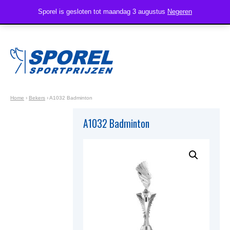
Sporel is gesloten tot maandag 3 augustus
Negeren
Home
›
Bekers
›
A1032 Badminton
A1032 Badminton