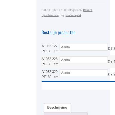
SKU:
A1032-PF130
Categorieën:
Bekers
,
Sporttrofeeën
Tag:
Racketsport
Bestel je producten
A1032.1
27
€
7,
PF130
cm.
A1032.2
28
€
7,
PF130
cm.
A1032.3
29
€
7,
PF130
cm.
Beschrijving