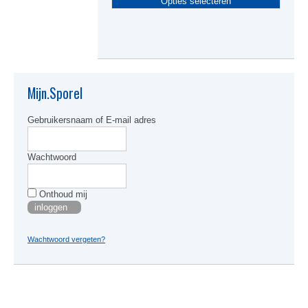
Opties selecteren
produc
heeft
meerde
variati
Deze
optie
kan
Mijn.Sporel
gekoze
worden
Gebruikersnaam of E-mail adres
op
de
produc
Wachtwoord
Onthoud mij
Wachtwoord vergeten?