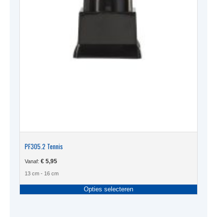
PF305.2 Tennis
€
5,95
Vanaf:
13 cm - 16 cm
Dit
Opties selecteren
produc
heeft
meerde