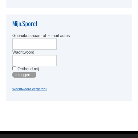
variati
Deze
optie
kan
Mijn.Sporel
gekoze
worden
Gebruikersnaam of E-mail adres
op
de
produc
Wachtwoord
Onthoud mij
Wachtwoord vergeten?