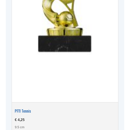
PF11 Tennis
€
4,25
9.5 cm